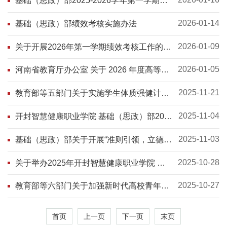
基础（思政）部2025-2026学年第一学期绩
效考核公示
2026-01-14
基础（思政）部绩效考核实施办法
2026-01-09
关于开展2026年第一学期绩效考核工作的通
知
2026-01-05
河南省教育厅办公室 关于 2026 年度高等学
校教师资格考试有关事项的通知
2025-11-21
教育部等五部门关于实施学生体质强健计划
的意见
2025-11-04
开封智慧健康职业学院 基础（思政）部2025
年工作总结
2025-11-03
基础（思政）部关于开展“准则引领，立德树
人：新时代高校教师的成长与担当”主题征文
活动的通知
2025-10-28
关于举办2025年开封智慧健康职业学院 第
一届大学生乒乓球比赛的通知
2025-10-27
教育部等六部门关于加强新时代高校青年教
师队伍建设的指导意见
首页
上一页
下一页
末页