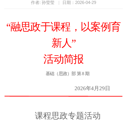
作者: 孙莹莹
|
日期：2026-04-29
“融思政于课程，以案例育
新人”
活动简报
基础（思政）部
第
8
期
2026
年
4
月
29
日
课程思政专题活动