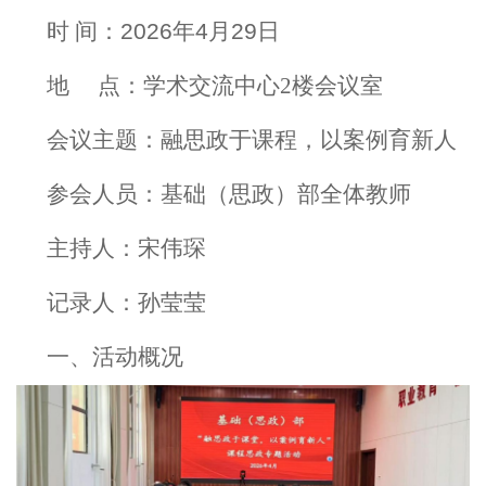
时 间：
2026
年
4
月
29
日
地 点：学术交流中心
2
楼会议室
会议主题：融思政于课程，以案例育新人
参会人员：基础（思政）部全体教师
主持人：宋伟琛
记录人：孙莹莹
一、活动概况